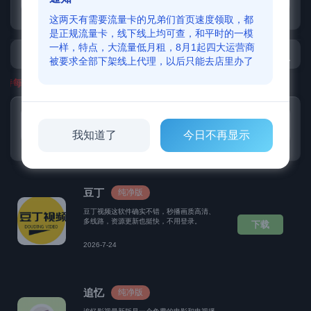
这两天有需要流量卡的兄弟们首页速度领取，都
是正规流量卡，线下线上均可查，和平时的一模
一样，特点，大流量低月租，8月1起四大运营商
被要求全部下架线上代理，以后只能去店里办了
维持每月服务器的成本，请理解，每天更新需要大量精力找资源
安卓端
苹果.PC.电视端
我知道了
今日不再显示
豆丁
纯净版
豆丁视频这软件确实不错，秒播画质高清、
多线路，资源更新也挺快，不用登录。
下载
2026-7-24
追忆
纯净版