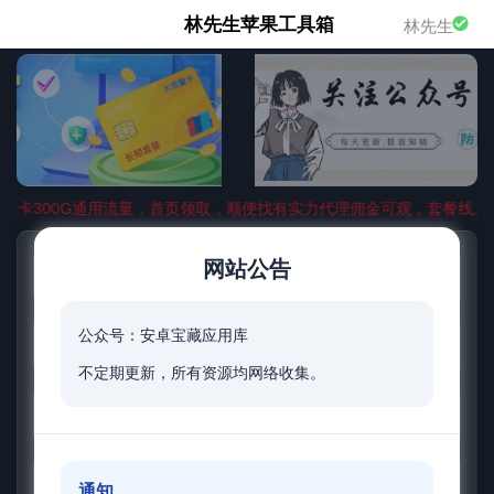
林先生苹果工具箱
林先生
量卡300G通用流量，首页领取，顺便找有实力代理佣金可观，套餐线上
网站公告
网站首页
观影神器
小说漫画
公众号：安卓宝藏应用库
音乐应用
实用应用
电脑专区
不定期更新，所有资源均网络收集。
实用网站
大优惠券
领流量卡
吃喝玩乐卷
留言.投稿
友情链接
通知