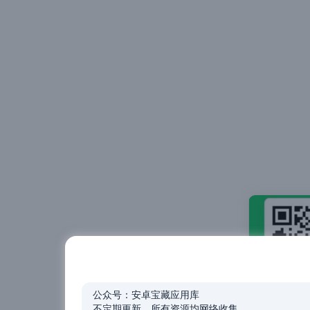
公众号：安卓宝藏应用库
不定期更新，所有资源均网络收集。