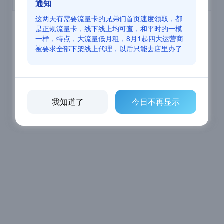
通知
这两天有需要流量卡的兄弟们首页速度领取，都
是正规流量卡，线下线上均可查，和平时的一模
关注公众号 发送 密码 进入小程序 点广告查看，
一样，特点，大流量低月租，8月1起四大运营商
看一个广告即可获取，广告仅为微博收入维持每
月服务器，不想看加微信 zxc146126 自动同意自
被要求全部下架线上代理，以后只能去店里办了
动发送取密码。
我知道了
今日不再显示