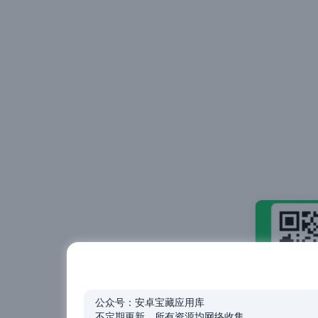
公众号：安卓宝藏应用库
不定期更新，所有资源均网络收集。