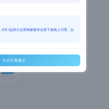
8月1起四大运营商被要求全部下架线上代理，以
广告仅为
取密码。
今日不再显示